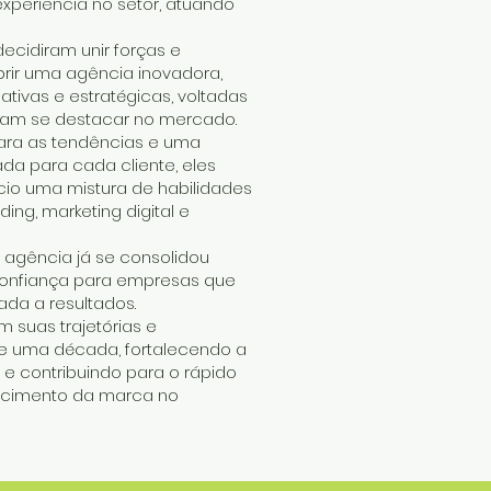
periência no setor, atuando
ecidiram unir forças e
rir uma agência inovadora,
tivas e estratégicas, voltadas
am se destacar no mercado.
ara as tendências e uma
a para cada cliente, eles
io uma mistura de habilidades
ing, marketing digital e
 agência já se consolidou
nfiança para empresas que
ada a resultados.
m suas trajetórias e
de uma década, fortalecendo a
 e contribuindo para o rápido
ecimento da marca no