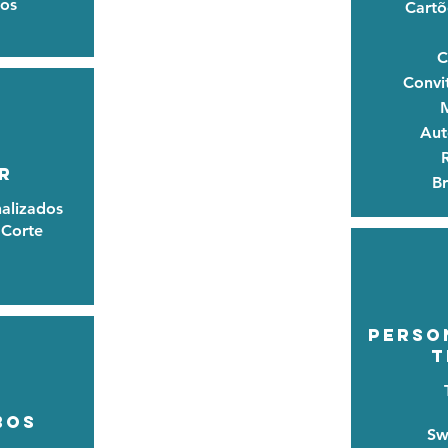
os
Cartõ
C
Convit
Aut
R
B
alizados
 Corte
PERSO
T
BOS
Sw