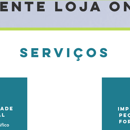
ENTE LOJA O
SERVIÇOS
DADE
IM
AL
PE
FO
áfico