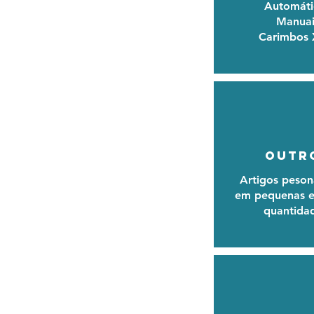
Automáti
Manuai
Carimbos
outr
Artigos peson
em pequenas e
quantida