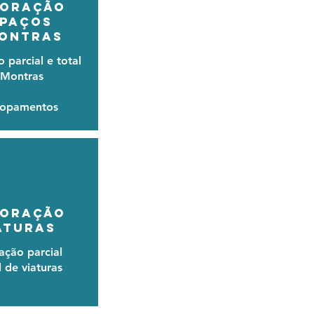
ORAÇÃO
SPAÇOs
MONTRAS
 parcial e total
 Montras
lopamentos
ORAÇÃO
ATURAS
ação parcial
l de viaturas