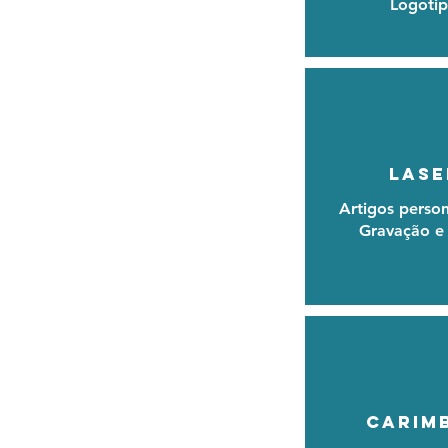
Logotip
LASE
Artigos person
Gravação e
CARIM