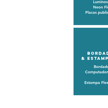
Luminos
Neon Fl
Placas public
Borda
& Estam
Bordad
Computador
Estampa Fle