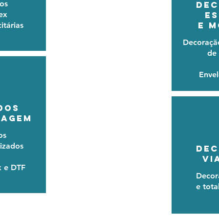
os
DEC
ex
E
e 
itárias
Decoração
de
Enve
dos
pagem
os
izados
DEC
VI
x e DTF
Decor
e tota