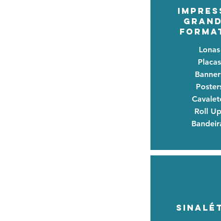
IMPRES
GRAND
FORMA
Lonas
Placas
Banner
Poster
Cavalet
Roll Up
Bandeir
SINALÉ