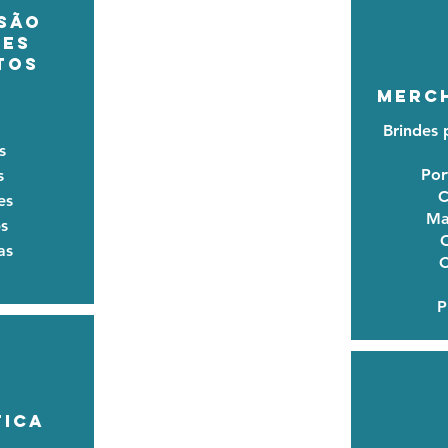
SÃO
ES
TOS
MERC
Brindes 
s
Por
s
C
es
Ma
s
C
as
C
P
TICA