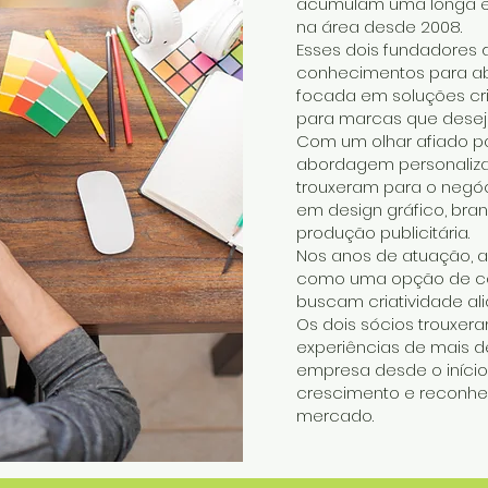
acumulam uma longa ex
na área desde 2008.
Esses dois fundadores d
conhecimentos para ab
focada em soluções cria
para marcas que desej
Com um olhar afiado p
abordagem personalizad
trouxeram para o negóc
em design gráfico, brand
produção publicitária.
Nos anos de atuação, a
como uma opção de co
buscam criatividade ali
Os dois sócios trouxera
experiências de mais 
empresa desde o início
crescimento e reconh
mercado.