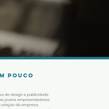
um pouco
sa de design e publicidade
ois jovens empreendedores,
 criação da empresa,