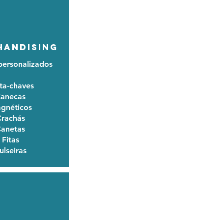
HANDISING
personalizados
ta-chaves
anecas
gnéticos
rachás
anetas
Fitas
ulseiras