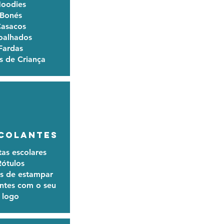
oodies
Bonés
asacos
oalhados
Fardas
s de Criança
COLANTES
tas escolares
Rótulos
as de estampar
ntes com o seu
logo