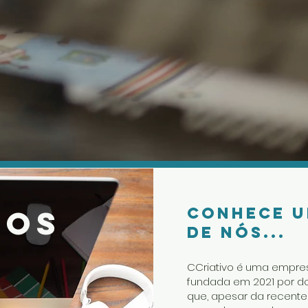
mos
Conhece 
de nós...
CCriativo é uma empre
fundada em 2021 por d
que, apesar da recente