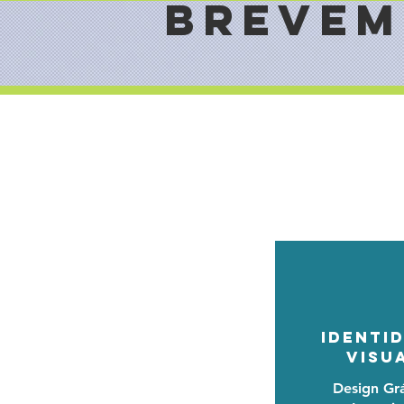
BREVEM
IDENTI
VISU
Design Gr