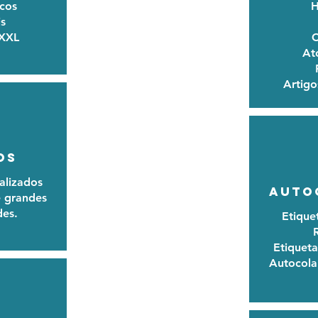
cos
H
s
 XXL
C
At
Artigo
os
alizados
AUTO
 grandes
des.
Etique
Etiquet
Autocola