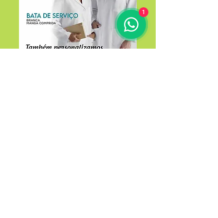
1
BATAS de
serviço
Batas brancas com e
sem personalização.